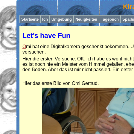
Kir
Startseite
I
ch
Umgebung
Neuigkeiten
Tagebuch
Spaßs
Let's have Fun
O
mi hat eine Digitalkamera geschenkt bekommen. Un
versuchen.
Hier die ersten Versuche. OK, ich habe es wohl nic
es ist noch nie ein Meister vom Himmel gefallen, eh
den Boden. Aber das ist mir nicht passiert. Ein erster
Hier das erste Bild von Omi Gertrud.