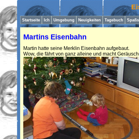
Ei
Startseite
I
ch
Umgebung
Neuigkeiten
Tagebuch
Spaßs
Martins Eisenbahn
Martin hatte seine Merklin Eisenbahn aufgebaut.
Wow, die fährt von ganz alleine und macht Geräusche