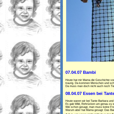
07.04.07 Bambi
Heute hat mir Mama die Geschichte von
traurig. Da kommen Menschen und sch
Da muss man doch nicht auch noch Tie
08.04.07 Essen bei Tant
Heute waren wir bei Tante Barbara und
Es gab Wild, Rehrücken um genau zu s
Wie schon gesagt, man muss keine Fr
Warum aber hat Mama gesagt: Das Bam