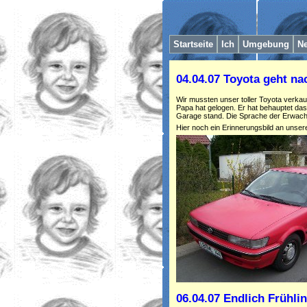
Startseite
I
ch
Umgebung
Ne
04.04.07 Toyota geht na
Wir mussten unser toller Toyota verkaufe
Papa hat gelogen. Er hat behauptet das
Garage stand. Die Sprache der Erwach
Hier noch ein Erinnerungsbild an uns
06.04.07 Endlich Frühli