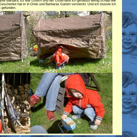
 Tante Barbara. Es war Ostern und der Osterhase ich genauso wenig schlau wie
Geschenke hat er in Omis und Barbaras Garten versteckt. Und ich musste ich
s gefunden.