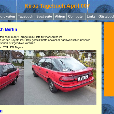
Kiras Tagebuch April 007
uigkeiten
Tagebuch
Spaßseite
Aktion
Computer
Links
Gästebuc
ch Berlin
n, weil in der Garage kein Platz für zwei Autos ist.
s er den Toyota ins EBay gestellt hätte obwohl er nachweislich in unserer
senen ist irgendwie komisch.
eren TOLLEN Toyota.
ng