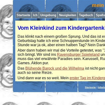
mein 
Startseite
I
ch
Umgebung
Neuigkeiten
Tagebuch
Spaßs
Vom Kleinkind zum Kindergartenk
Das klinkt nach einem großen Sprung. Und das ist 
Geburtstag hatte ich eine Schnupperstunde im Kinde
Stunde war ja ok, aber einen halben Tag? Nein Dan
Aber dann haben wir mal die Vorteile getestet, was "3
sich bringt. Wir sind ins
Ravensburger Spieleland
un
muss das viel erwähnte Paradies sein. Karussell, R
Games. Aktion pur.
Das
Blühende Barock und die Wilhelma
ist nicht ga
auch so seine Reize.
Und dann war es so weit. Mein
erster Tag im Kinder
Startseite
|
Inhalt