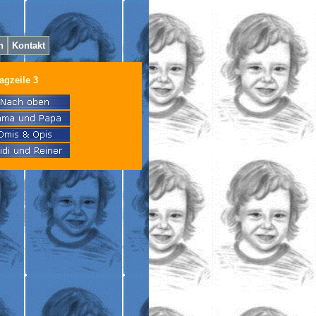
h
Kontakt
agzeile 3