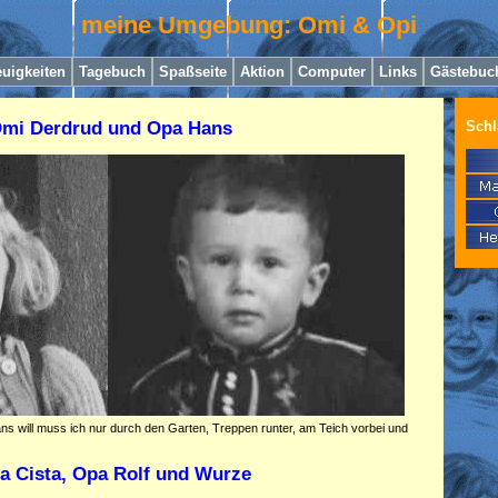
meine Umgebung: Omi & Opi
uigkeiten
Tagebuch
Spaßseite
Aktion
Computer
Links
Gästebuc
Schl
mi Derdrud und Opa Hans
 will muss ich nur durch den Garten, Treppen runter, am Teich vorbei und
 Cista, Opa Rolf und Wurze