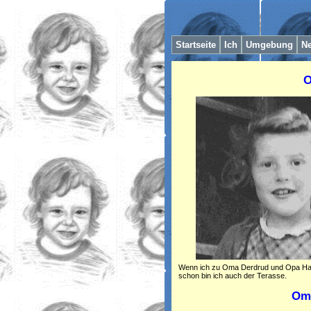
Startseite
I
ch
Umgebung
Ne
O
Wenn ich zu Oma Derdrud und Opa Hans
schon bin ich auch der Terasse.
Oma